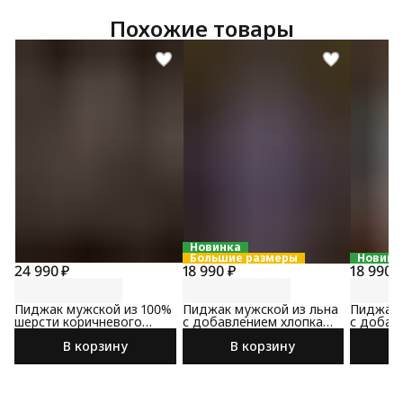
Похожие товары
Новинка
Большие размеры
Новинк
24 990 ₽
18 990 ₽
18 990 
Пиджак мужской из 100%
Пиджак мужской из льна
Пиджак 
шерсти коричневого
с добавлением хлопка
с добав
цвета
сине-коричневого цвета
коричне
В корзину
В корзину