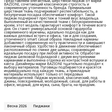
Представляем элегантный, шерстяной пиджак от марки
BAZIONI, сочетающий классическую строгость и
современную утонченность бренда. Премиальная
шерстяная ткань подчеркивает респектабельность, а
безупречная посадка обеспечивает комфорт. Такой
пиджак подчеркнет престиж и тонкий вкус владельца.
Выполненный из качественной ткани с безукоризненным
кроем, этот модель гарантирует комфорт в течение всего
дня. Он станет универсальной основой гардероба
современного мужчины, идеально подходя как для
важных деловых встреч и офиса, так и для создания,
утонченного smart casual образа. Накладные карманы
добавляют современную ноту практичности и завершают
лаконичный образ. Удобство в движении обеспечивают
расположенные по спинке две шлицы, сохраняющие
идеальную посадку при любой активности. Обработан
пиджак шелковой подкладкой с двумя внутренними
карманами и выполнена отделка из контрастной вспушки и
канта. Дизайнеры марки BAZIONI тщательно подходят к
выбору материалов. Пуговицы подбираются и красятся
индивидуально под каждую ткань, а прикладные
материалы используют только от передовых
производителей. Пиджак мужской, классический, под
джины, повседневный, молодежный, casual, для работы в
офисе, модный, для мужа, сына, брата, на праздник.
Весна 2026
Пиджаки