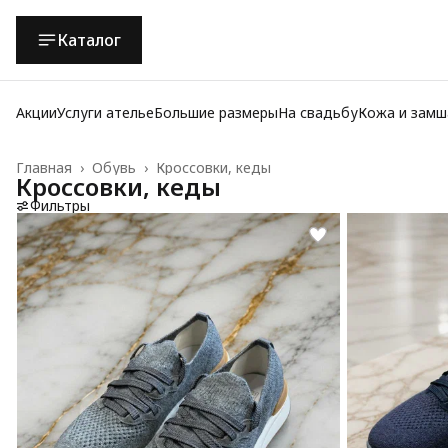
Каталог
Акции
Услуги ателье
Большие размеры
На свадьбу
Кожа и замш
Главная
›
Обувь
›
Кроссовки, кеды
Кроссовки, кеды
Фильтры