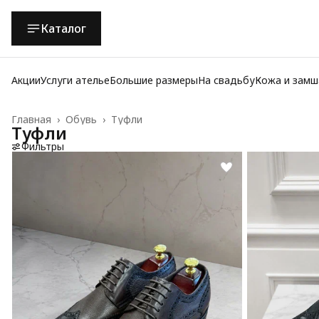
Каталог
Акции
Услуги ателье
Большие размеры
На свадьбу
Кожа и замш
Главная
›
Обувь
›
Туфли
Туфли
Фильтры