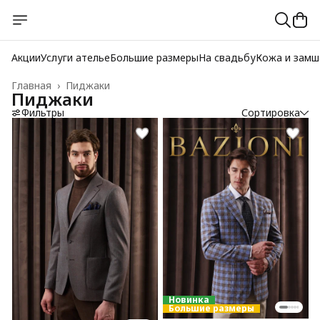
Акции
Услуги ателье
Большие размеры
На свадьбу
Кожа и замш
Главная
›
Пиджаки
Пиджаки
Фильтры
Сортировка
Новинка
Большие размеры