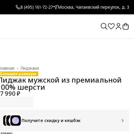
8 (495) 161-72-27
Москва, Чапаевский переулок, д. 3
лавная
›
Пиджаки
Большие размеры
Пиджак мужской из премиальной
100% шерсти
17 990 ₽
Получите скидку и кешбэк
Размер