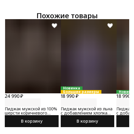
Похожие товары
Новинка
Большие размеры
Новинк
24 990 ₽
18 990 ₽
18 990 
Пиджак мужской из 100%
Пиджак мужской из льна
Пиджак 
шерсти коричневого
с добавлением хлопка
с добав
цвета
сине-коричневого цвета
коричне
В корзину
В корзину