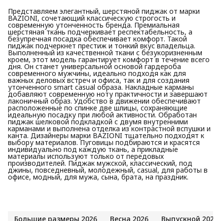
Представляем элегантный, шерстяной пиджак от марки
BAZIONI, сочетающий классическую строгость и
современную утонченность бренда. Премиальная
шерстяная ткань подчеркивает респектабельность, а
безупречная посадка обеспечивает комфорт. Такой
пиджак подчеркнет престиж и тонкий вкус владельца.
Выполненный из качественной ткани с безукоризненным
кроем, этот модель гарантирует комфорт в течение всего
дня. Он станет универсальной основой гардероба
современного мужчины, идеально подходя как для
важных деловых встреч и офиса, так и для создания
утонченного smart casual образа. Накладные карманы
добавляют современную ноту практичности и завершают
лаконичный образ. Удобство в движении обеспечивают
расположенные по спинке две шлицы, сохраняющие
идеальную посадку при любой активности. Обработан
пиджак шелковой подкладкой с двумя внутренними
карманами и выполнена отделка из контрастной вспушки и
канта. Дизайнеры марки BAZIONI тщательно подходят к
выбору материалов. Пуговицы подбираются и красятся
индивидуально под каждую ткань, а прикладные
материалы используют только от передовых
производителей. Пиджак мужской, классический, под
джины, повседневный, молодежный, casual, для работы в
офисе, модный, для мужа, сына, брата, на праздник.
Большие размеры 2026
Весна 2026
Выпускной 2026