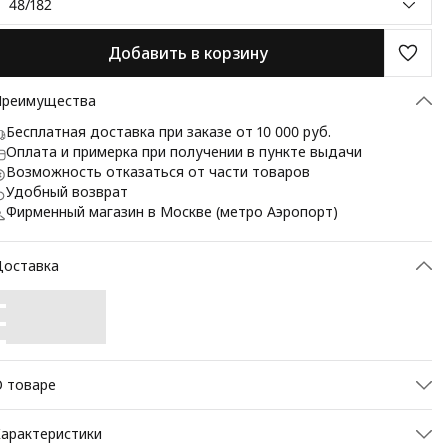
48/182
Добавить в корзину
Преимущества
Бесплатная доставка при заказе от 10 000 руб.
Оплата и примерка при получении в пункте выдачи
Возможность отказаться от части товаров
Удобный возврат
Фирменный магазин в Москве (метро Аэропорт)
Доставка
 товаре
редставляем элегантный, шерстяной пиджак от марки
арактеристики
AZIONI, сочетающий классическую строгость и современную