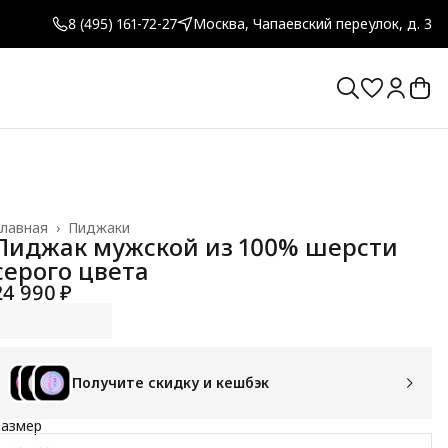
8 (495) 161-72-27
Москва, Чапаевский переулок, д. 3
лавная
›
Пиджаки
Пиджак мужской из 100% шерсти
серого цвета
24 990 ₽
Получите скидку и кешбэк
Размер