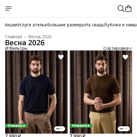
Акции
Услуги ателье
Большие размеры
На свадьбу
Кожа и замш
Главная
›
Весна 2026
Весна 2026
Фильтры
Сортировка
Новинка
Новинка
7 990 ₽
7 990 ₽