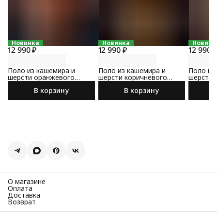
Новинка
Новинка
Новинк
12 990 ₽
12 990 ₽
12 990 
Поло из кашемира и
Поло из кашемира и
Поло из
шерсти оранжевого
шерсти коричневого
шерсти 
цвета
цвета
В корзину
В корзину
О магазине
Оплата
Доставка
Возврат