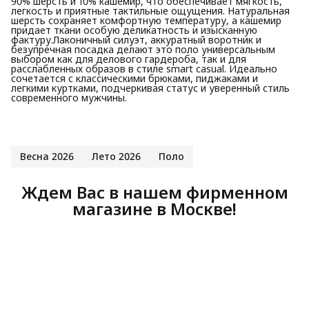
90% шерсть и 10% кашемир, что обеспечивает мягкость,
легкость и приятные тактильные ощущения. Натуральная
шерсть сохраняет комфортную температуру, а кашемир
придает ткани особую деликатность и изысканную
фактуру.Лаконичный силуэт, аккуратный воротник и
безупречная посадка делают это поло универсальным
выбором как для делового гардероба, так и для
расслабленных образов в стиле smart casual. Идеально
сочетается с классическими брюками, пиджаками и
легкими куртками, подчеркивая статус и уверенный стиль
современного мужчины.
Весна 2026
Лето 2026
Поло
Ждем Вас в нашем фирменном
магазине в Москве!