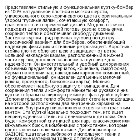
Представляем стильную и функциональная куртку‑бомбер
из 100% натуральной плотной и мягкой шерсти,
универсального серо-коричневогоо цвета с оригинальным
узором "гусиные лапки", сочетающую комфорт,
практичность и современный дизайн. Модель отлично
подходит для прохладной погоды сезона осень-зима,
сохраняя тепло и обеспечивая свободу движений.
Застежка куртки - ряд прочных пуговиц по центру —
классический вариант для бомберов, обеспечивающий
надёжную фиксацию и стильный ретро‑акцент. Воротник -
стойка плотно облегает шею и защищает от ветра.
Большой накладной карман, расположенный в нижней
части куртки, дополнен клапаном на пуговице для
надёжности. Он вместительный и удобный для хранения
объёмных предметов (перчаток, кошелька, смартфона).
Карман на молнии над накладным карманом компактный,
но функциональный, он идеален для ценных мелочей
(ключа, проездного, банковской карты). Молния
обеспечивает надёжную защиту от выпадения. Для
сохранения тепла и комфорта манжеты на рукавах и низ
куртки собраны на широкую резинку с фактурой в рубчик.
Дополнительное тепло обеспечивает стеганая подкладка,
на которой расположены два внутренних кармана на
молниях. Внутри куртки выполнена отделка контрастным
кантом. Эта куртка идеально подходит тем, кто ищет
непринуждённый стиль, но с вниманием к деталям. Она
будет комфортной спутницей для пары классических или
кэжуальных брюк, в комбинации с трикотажем, которые
представлены в нашем магазине. Дизайнеры марки
BAZIONI тщательно выбирают и используют ткани и
прикладные материалы только от передовых