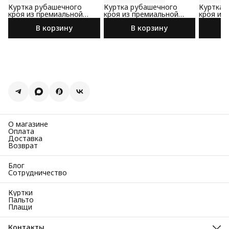
Куртка рубашечного
Куртка рубашечного
Куртка 
кроя из премиальной
кроя из премиальной
кроя из
замши
замши
замши
В корзину
В корзину
О магазине
Оплата
Доставка
Возврат
Блог
Сотрудничество
Куртки
Пальто
Плащи
Контакты