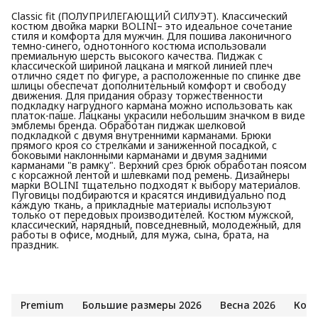
Classic fit (ПОЛУПРИЛЕГАЮЩИЙ СИЛУЭТ). Классический
костюм двойка марки BOLINI– это идеальное сочетание
стиля и комфорта для мужчин. Для пошива лаконичного
темно-синего, однотонного костюма использовали
премиальную шерсть высокого качества. Пиджак с
классической шириной лацкана и мягкой линией плеч
отлично сядет по фигуре, а расположенные по спинке две
шлицы обеспечат дополнительный комфорт и свободу
движения. Для придания образу торжественности
подкладку нагрудного кармана можно использовать как
платок-паше. Лацканы украсили небольшим значком в виде
эмблемы бренда. Обработан пиджак шелковой
подкладкой с двумя внутренними карманами. Брюки
прямого кроя со стрелками и заниженной посадкой, с
боковыми наклонными карманами и двумя задними
карманами "в рамку". Верхний срез брюк обработан поясом
с корсажной лентой и шлевками под ремень. Дизайнеры
марки BOLINI тщательно подходят к выбору материалов.
Пуговицы подбираются и красятся индивидуально под
каждую ткань, а прикладные материалы используют
только от передовых производителей. Костюм мужской,
классический, нарядный, повседневный, молодежный, для
работы в офисе, модный, для мужа, сына, брата, на
праздник.
Premium
Большие размеры 2026
Весна 2026
Кос