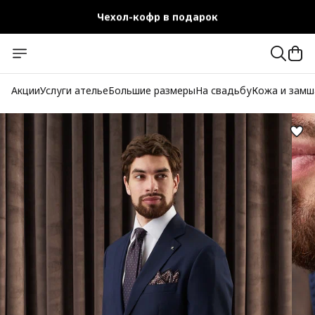
Чехол-кофр в подарок
Официальный магазин
Бесплатная доставка при заказе от 10 000 руб.
Акции
Услуги ателье
Большие размеры
На свадьбу
Кожа и замш