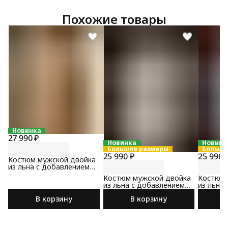
Похожие товары
Новинка
27 990 ₽
Новинка
Новинк
Большие размеры
Больши
25 990 ₽
25 990 
Костюм мужской двойка
из льна с добавлением
хлопка бежевого цвета
Костюм мужской двойка
Костюм 
из льна с добавлением
из льна
хлопка бежевого цвета
хлопка 
В корзину
В корзину
цвета