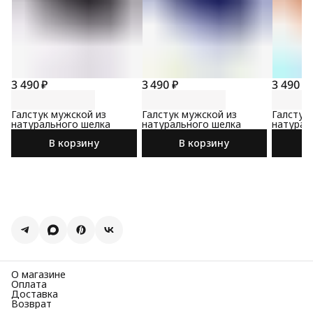
3 490 ₽
3 490 ₽
3 490 ₽
Галстук мужской из
Галстук мужской из
Галстук
натурального шелка
натурального шелка
натурал
В корзину
В корзину
О магазине
Оплата
Доставка
Возврат