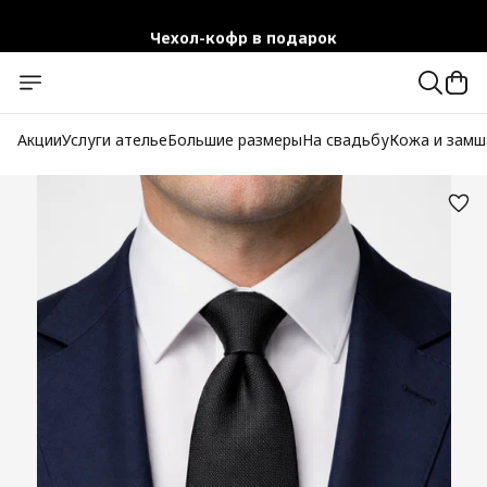
Чехол-кофр в подарок
Официальный магазин
Бесплатная доставка при заказе от 10 000 руб.
Акции
Услуги ателье
Большие размеры
На свадьбу
Кожа и замш