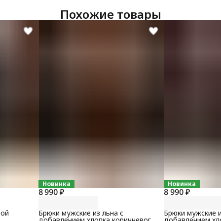
Похожие товары
Новинка
Новинка
8 990 ₽
8 990 ₽
вой
Брюки мужские из льна с
Брюки мужские и
добавлением хлопка коричневого
добавлением хл