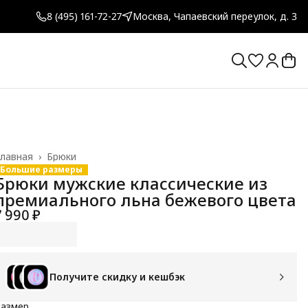
8 (495) 161-72-27
Москва, Чапаевский переулок, д. 3
лавная
›
Брюки
Большие размеры
Брюки мужские классические из
премиального льна бежевого цвета
7 990 ₽
Получите скидку и кешбэк
Размер