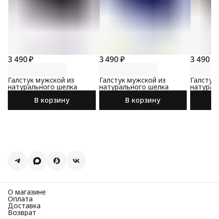
3 490 ₽
3 490 ₽
3 490 ₽
Галстук мужской из
Галстук мужской из
Галстук
натурального шелка
натурального шелка
натурал
В корзину
В корзину
О магазине
Оплата
Доставка
Возврат