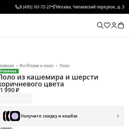
8 (495) 161-72-27
Москва, Чапаевский переулок, д. 3
лавная
›
Футболки и поло
›
Поло
Новинка
Поло из кашемира и шерсти
коричневого цвета
11 990 ₽
Получите скидку и кешбэк
Размер