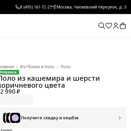
8 (495) 161-72-27
Москва, Чапаевский переулок, д. 3
лавная
›
Футболки и поло
›
Поло
Новинка
Поло из кашемира и шерсти
коричневого цвета
12 990 ₽
Получите скидку и кешбэк
Размер