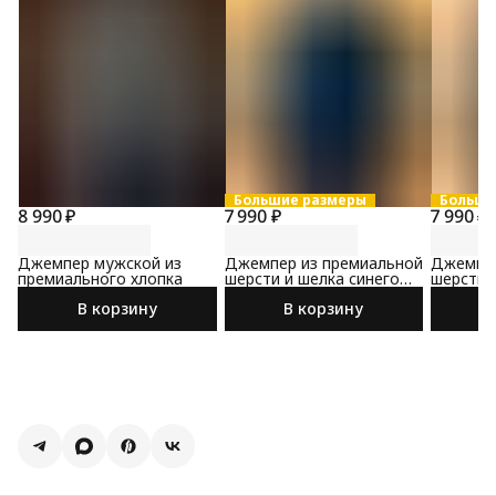
Большие размеры
Больши
8 990 ₽
7 990 ₽
7 990 ₽
Джемпер мужской из
Джемпер из премиальной
Джемпер
премиального хлопка
шерсти и шелка синего
шерсти 
цвета
цвета
В корзину
В корзину