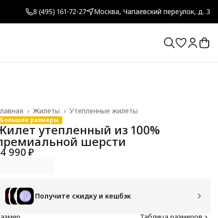
8 (495) 161-72-27
Москва, Чапаевский переулок, д. 3
лавная
›
Жилеты
›
Утепленные жилеты
Большие размеры
Жилет утепленный из 100%
премиальной шерсти
14 990 ₽
Получите скидку и кешбэк
Размер
Таблица размеров