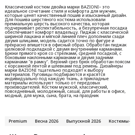
Классический костюм двойка марки BAZIONI– это
идеальное сочетание стиля и комфорта для мужчин,
которые ценят качественный пошив и изысканный дизайн.
Для пошива шерстяного костюма использовали
премиальную шерсть высокого качества, которая
подчеркивает респектабельность, а безупречная посадка
обеспечивает комфорт владельцу. Пиджак с классической
шириной лацкана и мягкой линией плеч дополнили сзади
двумя шлицами, модель садится точно по фигуре и
прекрасно впишется в офисный образ. Обработан пиджак
шелковой подкладкой с двумя внутренними карманами.
Брюки прямого кроя со стрелками, средней посадкой, с
боковыми наклонными карманами и двумя задними
карманами "в рамку". Верхний срез брюк обработан поясом
с корсажной лентой и шлевками под ремень. Дизайнеры
марки BAZIONI тщательно подходят к выбору
материалов. Пуговицы подбираются и красятся
индивидуально под каждую ткань, а прикладные
материалы используют только от передовых
производителей. Костюм мужской, классический,
повседневный, молодежный, casual, для работы в офисе,
модный, для мужа, сына, брата, на праздник
Premium
Весна 2026
Выпускной 2026
Костюмы-д