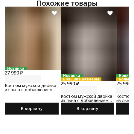
Похожие товары
Новинка
27 990 ₽
Новинка
Новинк
Большие размеры
Больши
25 990 ₽
25 990 
Костюм мужской двойка
из льна с добавлением
хлопка бежевого цвета
Костюм мужской двойка
Костюм 
из льна с добавлением
из льна
хлопка бежевого цвета
хлопка 
В корзину
В корзину
цвета