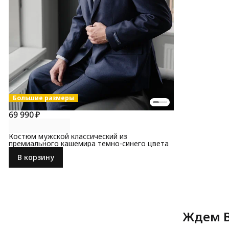
Большие размеры
69 990 ₽
Костюм мужской классический из
премиального кашемира темно-синего цвета
В корзину
Ждем В