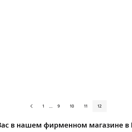
…
1
9
10
11
12
ас в нашем фирменном магазине в 