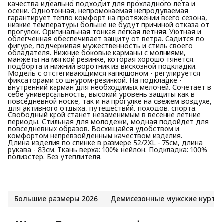
качества идеально подходит для прохладного лета и
осени. Однотонная, непромокаемая непродуваемая
гарантирует тепло комфорт на протяжении всего сезона,
низкие температуры больше не будут причиной отказа от
прогулок. Оригинальная тонкая легкая летняя. Уютная и
облегченная обеспечивает защиту от ветра. Садится по
фигуре, подчеркивая мужественность и стиль своего
обладателя. Нижние боковые карманы с молниями,
манжеты на мягкой резинке, которая хорошо тянется.
подборта и нижний воротник из вискозной подкладки.
Модель с отстегивающимся капюшоном - регулируется
фиксаторами со шнуром-резинкой. На подкладке -
внутренний карман для необходимых мелочей. Сочетает в
себе универсальность, высокий уровень защиты как в
повседневной носке, так и на прогулке на свежем воздухе,
для активного отдыха, путешествий, походов, спорта.
Свободный крой станет незаменимым в весенне летние
периоды. Стильная для молодежи, модная подойдет для
повседневных образов. Восхищайся удобством и
комфортом непревзойденным качеством изделия.
Длина изделия по спинке в размере 52/2XL - 75см, длина
рукава - 83см. Ткань верха: 100% нейлон. Подкладка: 100%
полиэстер. Без утеплителя.
Большие размеры 2026
Демисезонные мужские куртк