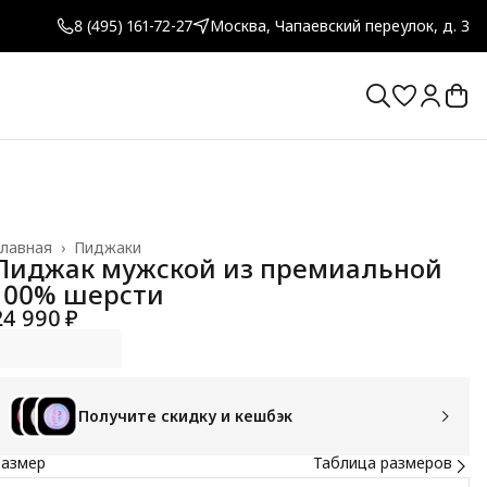
8 (495) 161-72-27
Москва, Чапаевский переулок, д. 3
лавная
›
Пиджаки
Пиджак мужской из премиальной
100% шерсти
24 990 ₽
Получите скидку и кешбэк
Размер
Таблица размеров