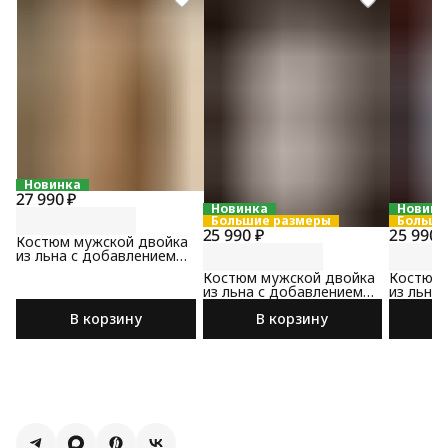
Новинка
27 990 ₽
Новинка
Новинк
Большие размеры
Больши
25 990 ₽
25 990 
Костюм мужской двойка
из льна с добавлением
хлопка бежевого цвета
Костюм мужской двойка
Костюм 
из льна с добавлением
из льна
хлопка бежевого цвета
хлопка 
В корзину
В корзину
цвета