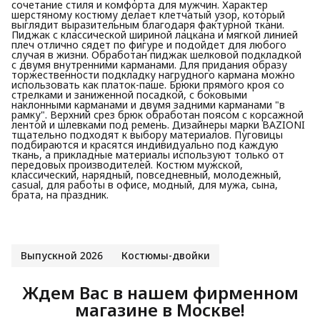
сочетание стиля и комфорта для мужчин. Характер
шерстяному костюму делает клетчатый узор, который
выглядит выразительным благодаря фактурной ткани.
Пиджак с классической шириной лацкана и мягкой линией
плеч отлично сядет по фигуре и подойдет для любого
случая в жизни. Обработан пиджак шелковой подкладкой
с двумя внутренними карманами. Для придания образу
торжественности подкладку нагрудного кармана можно
использовать как платок-паше. Брюки прямого кроя со
стрелками и заниженной посадкой, с боковыми
наклонными карманами и двумя задними карманами "в
рамку". Верхний срез брюк обработан поясом с корсажной
лентой и шлевками под ремень. Дизайнеры марки BAZIONI
тщательно подходят к выбору материалов. Пуговицы
подбираются и красятся индивидуально под каждую
ткань, а прикладные материалы используют только от
передовых производителей. Костюм мужской,
классический, нарядный, повседневный, молодежный,
casual, для работы в офисе, модный, для мужа, сына,
брата, на праздник.
Выпускной 2026
Костюмы-двойки
Ждем Вас в нашем фирменном
магазине в Москве!