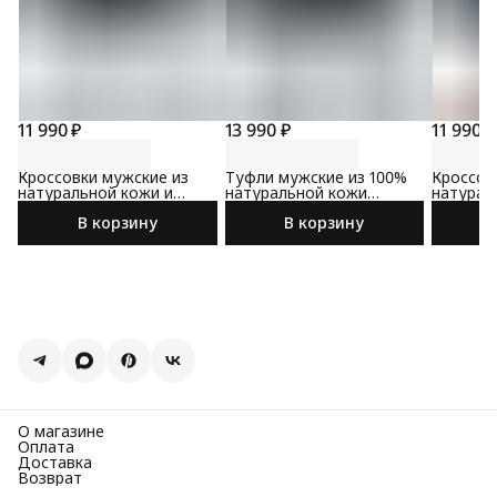
11 990 ₽
13 990 ₽
11 990 ₽
Кроссовки мужские из
Туфли мужские из 100%
Кроссов
натуральной кожи и
натуральной кожи
натурал
текстиля
коричневого цвета
синего 
В корзину
В корзину
О магазине
Оплата
Доставка
Возврат