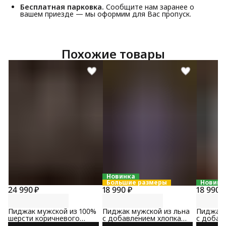
Бесплатная парковка.
Сообщите нам заранее о
вашем приезде — мы оформим для Вас пропуск.
Похожие товары
Новинка
Большие размеры
Новинк
24 990 ₽
18 990 ₽
18 990 
Пиджак мужской из 100%
Пиджак мужской из льна
Пиджак 
шерсти коричневого
с добавлением хлопка
с добав
цвета
сине-коричневого цвета
коричне