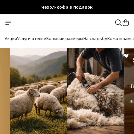
Чехол-кофр в подарок
Официальный магазин
Бесплатная доставка при заказе от 10 000 руб.
Акции
Услуги ателье
Большие размеры
На свадьбу
Кожа и замш