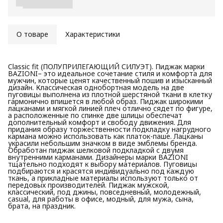
О товаре
Характеристики
Classic fit (ПОЛУПРИЛЕГАЮЩИЙ СИЛУЭТ). Пиджак марки
BAZIONI– это идеальное сочетание стиля и комфорта для
мужчин, которые ценят качественный пошив и изысканный
дизайн. Классическая однобортная модель на две
пуговицы выполнена из плотной шерстяной ткани в клетку
гармонично впишется в любой образ. Пиджак широкими
лацканами и мягкой линией плеч отлично сядет по фигуре,
а расположенные по спинке две шлицы обеспечат
дополнительный комфорт и свободу движения. Для
придания образу торжественности подкладку нагрудного
кармана можно использовать как платок-паше. Лацканы
украсили небольшим значком в виде эмблемы бренда.
Обработан пиджак шелковой подкладкой с двумя
внутренними карманами. Дизайнеры марки BAZIONI
тщательно подходят к выбору материалов. Пуговицы
подбираются и красятся индивидуально под каждую
ткань, а прикладные материалы используют только от
передовых производителей. Пиджак мужской,
классический, под джины, повседневный, молодежный,
casual, для работы в офисе, модный, для мужа, сына,
брата, на праздник.