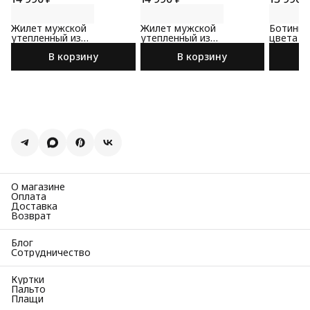
Жилет мужской
Жилет мужской
Ботинки
утепленный из
утепленный из
цвета
премиальной 100%
премиальной 100%
В корзину
В корзину
шерсти
шерсти
О магазине
Оплата
Доставка
Возврат
Блог
Сотрудничество
Куртки
Пальто
Плащи