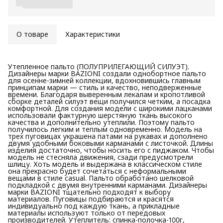
О товаре
Характеристики
Утепленное пальто (ПОЛУПРИЛЕГАЮЩИЙ СИЛУЭТ).
Дизайнеры марки BAZIONI создали однобортное пальто
для осенне-зимней коллекции, вдохновившись главным
принципам марки — стиль и качество, неподверженные
времени. Благодаря выверенным лекалам и кропотливой
сборке деталей силуэт вещи получился четким, а посадка
комфортной. Для создания модели с широкими лацканами
использовали фактурную шерстяную ткань высокого
качества и дополнительно утеплили. Поэтому пальто
получилось легким и теплым одновременно. Модель на
трех пуговицах украшена патами на рукавах и дополнено
двумя удобными боковыми карманами с листочкой. Длины
изделия достаточно, чтобы носить его с пиджаком. Чтобы
модель не стесняла движения, сзади предусмотрели
шлицу. Хоть модель и выдержана в классическом стиле
она прекрасно будет сочетаться с неформальными
вещами в стиле casual. Пальто обработано шелковой
подкладкой с двумя внутренними карманами. Дизайнеры
марки BAZIONI тщательно подходят к выбору
материалов. Пуговицы подбираются и красятся
индивидуально под каждую ткань, а прикладные
материалы используют только от передовых
производителей. Утеплитель: спинка-полочка-100г,