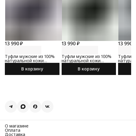
13 990 ₽
13 990 ₽
13 990 
Туфли мужские из 100%
Туфли мужские из 100%
Туфли м
натуральной кожи
натуральной кожи
натурал
коричневого цвета
черного цвета
черного
В корзину
В корзину
О магазине
Оплата
Доставка