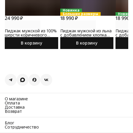
Новинка
Большие размеры
Новинк
24 990 ₽
18 990 ₽
18 990 
Пиджак мужской из 100%
Пиджак мужской из льна
Пиджак 
шерсти коричневого
с добавлением хлопка
с добав
цвета
сине-коричневого цвета
коричне
В корзину
В корзину
О магазине
Оплата
Доставка
Возврат
Блог
Сотрудничество