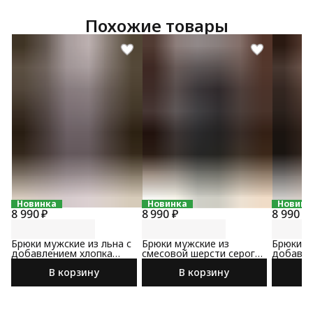
Похожие товары
Новинка
Новинка
Новинк
8 990 ₽
8 990 ₽
8 990 ₽
Брюки мужские из льна с
Брюки мужские из
Брюки м
добавлением хлопка
смесовой шерсти серого
добавле
светло-серого цвета
цвета
коричне
В корзину
В корзину