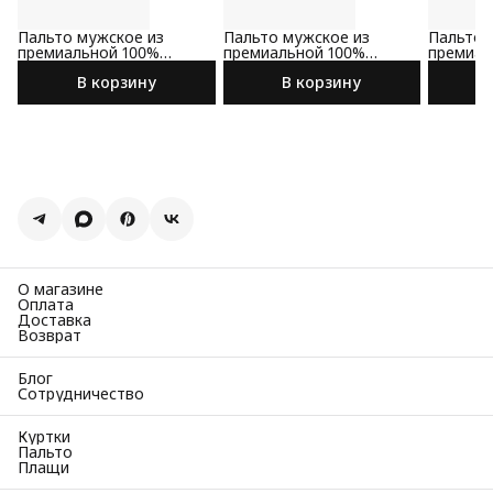
Пальто мужское из
Пальто мужское из
Пальто 
премиальной 100%
премиальной 100%
премиал
шерсти
шерсти
шерсти
В корзину
В корзину
О магазине
Оплата
Доставка
Возврат
Блог
Сотрудничество
Куртки
Пальто
Плащи