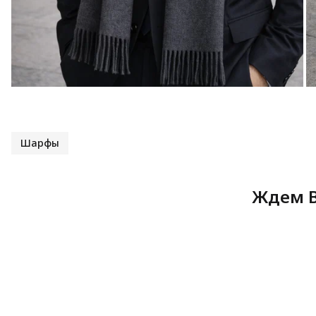
Шарфы
Ждем В