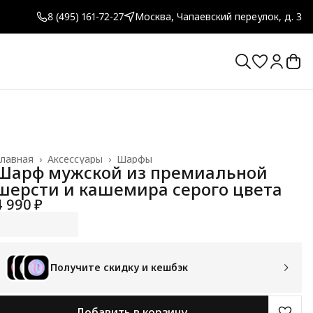
8 (495) 161-72-27
Москва, Чапаевский переулок, д. 3
лавная
›
Аксессуары
›
Шарфы
Шарф мужской из премиальной
шерсти и кашемира серого цвета
4 990 ₽
Получите скидку и кешбэк
Добавить в корзину