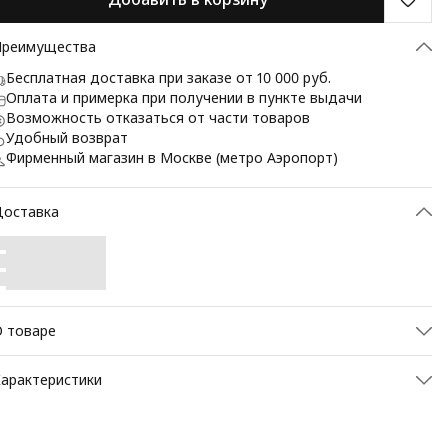
Преимущества
Бесплатная доставка при заказе от 10 000 руб.
Оплата и примерка при получении в пункте выдачи
Возможность отказаться от части товаров
Удобный возврат
Фирменный магазин в Москве (метро Аэропорт)
Доставка
 товаре
Шарф BAZIONI — воплощение изысканности и комфорта для
арактеристики
енителей премиальных аксессуаров. Этот элегантный шарф
ыполнен из благородного сочетания материалов: 50 %
ртикул
5512 шарф
ерсти и 50 % кашемира. Такое сочетание обеспечивает
сключительную мягкость прикосновения, превосходную
Состав
50% шерсть, 50% кашемир
ермоизоляцию, долговечность изделия и приятный лёгкий