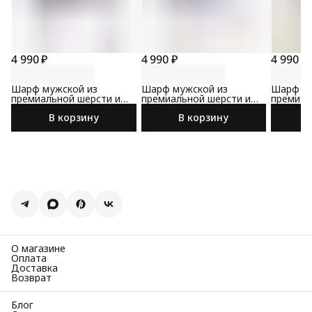
4 990 ₽
4 990 ₽
4 990 ₽
Шарф мужской из
Шарф мужской из
Шарф му
премиальной шерсти и
премиальной шерсти и
премиал
кашемира черного цвета
кашемира синего цвета
кашемир
В корзину
В корзину
О магазине
Оплата
Доставка
Возврат
Блог