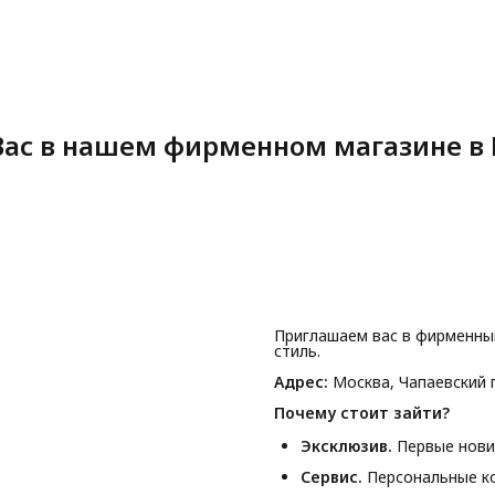
У
к
э
Р
с
о
B
с
ас в нашем фирменном магазине в 
Приглашаем вас в фирменны
стиль.
Адрес:
Москва, Чапаевский п
Почему стоит зайти?
Эксклюзив.
Первые новин
Сервис.
Персональные ко