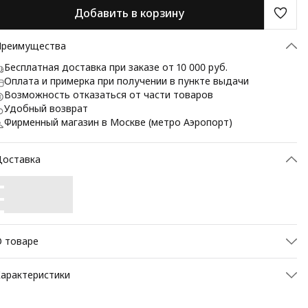
Добавить в корзину
Преимущества
Бесплатная доставка при заказе от 10 000 руб.
Оплата и примерка при получении в пункте выдачи
Возможность отказаться от части товаров
Удобный возврат
Фирменный магазин в Москве (метро Аэропорт)
Доставка
 товаре
арф BAZIONI — стильный и практичный аксессуар для
арактеристики
овседневных и классических образов.
н выполнен из 100% натурального кашемира, поэтому
ртикул
2733 шарф
ягкий, лёгкий и приятно согревает в прохладную погоду.