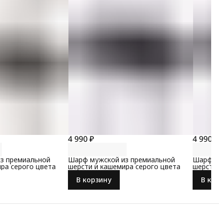
4 990 ₽
4 990 ₽
з премиальной
Шарф мужской из премиальной
Шарф м
ра серого цвета
шерсти и кашемира серого цвета
шерсти 
В корзину
В ко