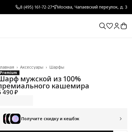
8 (495) 161-72-27
Москва, Чапаевский переулок, д. 3
лавная
›
Аксессуары
›
Шарфы
Premium
Шарф мужской из 100%
премиального кашемира
6 490 ₽
Получите скидку и кешбэк