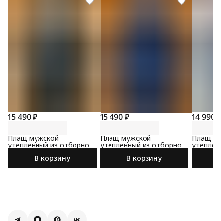
15 490 ₽
15 490 ₽
14 990 
Плащ мужской
Плащ мужской
Плащ м
утепленный из отборной
утепленный из отборной
утеплен
ткани черного цвета
ткани синего цвета
синего 
В корзину
В корзину