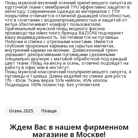
Плащ мужской весенний осенний прилегающего силуэта из
курточной ткани с мембраной TPU эффективно защитит в
непогоду. Современная одежда из материалов с ТПУ
покрытием отличается отличной дышащей способностью,
что в сочетании с водонепроницаемостью и защитой от
ветра обеспечивает комфорт пользователю.
Оригинальный мужской плащ модного фасона
производства известного бренда BAZIONI подчеркнет
вашу индивидуальность. Застегивается на пуговицы.
Полочки и спинка с отрезными кокетами. Имеются
глубокие прорезные карманы на скрытых магнитах,
внутренний карман на молнии . Демисезонный тренч
украшают декоративными пуговицами сделанными
специально вручную с матовой обработкой под каждый
цвет ткани. Плащ на весну и осень, отлично подойдет на
работу в офис или в институт.
Плащ мужской классический полуприлегающего силуэта, 4
пуговицы и 1 шлица. Длина изделия по спинке для роста
176 - 85см. Ткань верха: 55% нейлон, 45% хлопок.
Подкладка: 100% полиэстер. Без утеплителя
Осень 2025
Плащи
Ждем Вас в нашем фирменном
магазине в Москве!