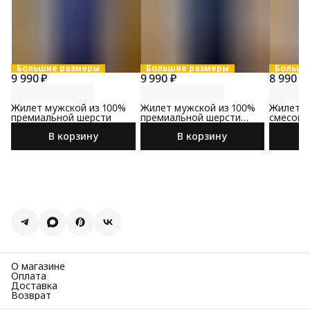
Большие размеры
Большие размеры
Больши
9 990 ₽
9 990 ₽
8 990 ₽
Жилет мужской из 100%
Жилет мужской из 100%
Жилет м
премиальной шерсти
премиальной шерсти
смесово
черного цвета
синего 
В корзину
В корзину
О магазине
Оплата
Доставка
Возврат