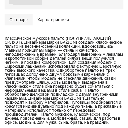
О товаре
Характеристики
Классическое мужское пальто (ПОЛУПРИЛЕГАЮЩИЙ
СИЛУЭТ). Дизайнеры марки BAZIONI создали классическое
пальто из весенне-осенний коллекции, вдохновившись
главным принципам марки — стиль и качество,
неподверженные времени. Благодаря выверенным лекалам
и кропотливой сборке деталей силуэт вещи получился
четким, а посадка комфортной. Для создания модели с
широкими лацканами использовали фактурную шерстяную
ткань высокого качества. Однобортное пальто на трех
пуговицах дополнено двумя боковыми карманами с
клапанами. Чтобы модель не стесняла движения, сзади
предусмотрели шлицу. Хоть модель и выдержана в
классическом стиле она прекрасно будет сочетаться с
неформальными вещами в стиле casual. Пальто
обработано шелковой подкладкой с двумя внутренними
карманами. Дизайнеры марки BAZIONI тщательно
подходят к выбору материалов. Пуговицы подбираются и
красятся индивидуально под каждую ткань, а прикладные
материалы используют только от передовых
производителей. Пальто мужское, классическое, под
джины, повседневный, молодежный, casual, для работы в
офисе, модный, для мужа, сына, брата, на праздник.