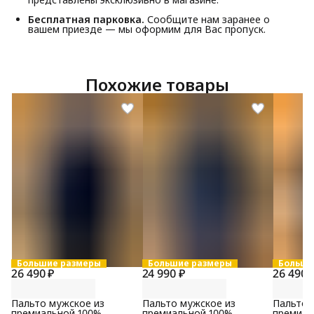
Бесплатная парковка.
Сообщите нам заранее о
вашем приезде — мы оформим для Вас пропуск.
Похожие товары
Большие размеры
Большие размеры
Больши
26 490 ₽
24 990 ₽
26 490 
Пальто мужское из
Пальто мужское из
Пальто 
премиальной 100%
премиальной 100%
премиал