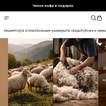
Чехол-кофр в подарок
Официальный магазин
Бесплатная доставка при заказе от 10 000 руб.
Акции
Услуги ателье
Большие размеры
На свадьбу
Кожа и замш