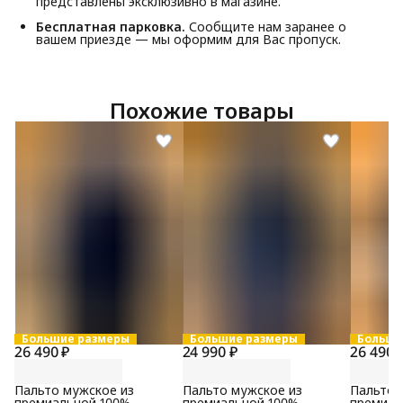
представлены эксклюзивно в магазине.
Бесплатная парковка.
Сообщите нам заранее о
вашем приезде — мы оформим для Вас пропуск.
Похожие товары
Большие размеры
Большие размеры
Больши
26 490 ₽
24 990 ₽
26 490 
Пальто мужское из
Пальто мужское из
Пальто 
премиальной 100%
премиальной 100%
премиал