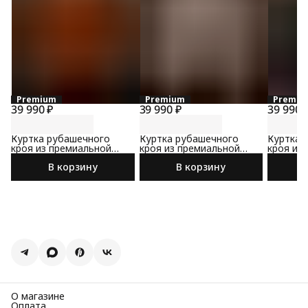
Premium
Premium
Premiu
39 990 ₽
39 990 ₽
39 990 
Куртка рубашечного
Куртка рубашечного
Куртка 
кроя из премиальной
кроя из премиальной
кроя из
замши
замши
замши
В корзину
В корзину
О магазине
Оплата