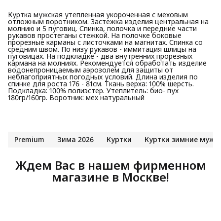
Куртка мужская утепленная укороченная с меховым
отложным воротником. Застежка изделия центральная на
молнию и 5 пуговиц. Спинка, полочка и передние части
рукавов простеганы стежкой. На полочке боковые
прорезные карманы с листочками на магнитах. Спинка со
средним швом. По низу рукавов - иммитация шлицы на
пуговицах. На подкладке - два внутренних прорезных
кармана на молниях. Рекомендуется обработать изделие
водонепроницаемым аэрозолем для защиты от
неблагоприятных погодных условий. Длина изделия по
спинке для роста 176 - 81см. Ткань верха: 100% шерсть.
Подкладка: 100% полиэстер. Утеплитель: био- пух
180гр/160гр. Воротник: мех натуральный
Premium
Зима 2026
Куртки
Куртки зимние мужс
Ждем Вас в нашем фирменном
магазине в Москве!