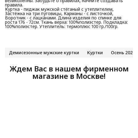
великолепны. Забудьте о правилах, начните создавать
правила.
Куртка - пиджак мужской стёганый с утеплителем,
Застёжка на три пуговицы, Карманы - с листочкой,
Воротник - с лацканами. Длина изделия по спинке для
роста 176 - 72см. Ткань верха: 100%полиэстер. Подкладка:
100%полиэстер. Утеплитель: термоплюс 100 гр./100гр.
Демисезонные мужские куртки
Куртки
Осень 2025
Ждем Вас в нашем фирменном
магазине в Москве!