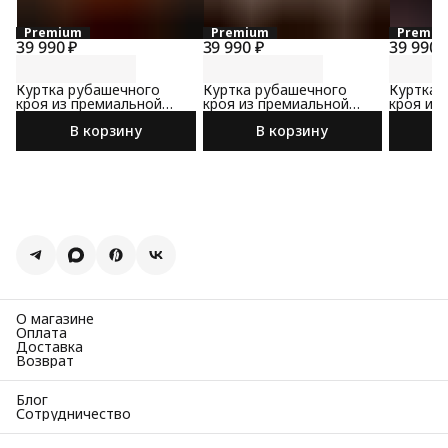
Premium
Premium
Premiu
39 990 ₽
39 990 ₽
39 990 
Куртка рубашечного
Куртка рубашечного
Куртка 
кроя из премиальной
кроя из премиальной
кроя из
замши
замши
замши
В корзину
В корзину
О магазине
Оплата
Доставка
Возврат
Блог
Сотрудничество