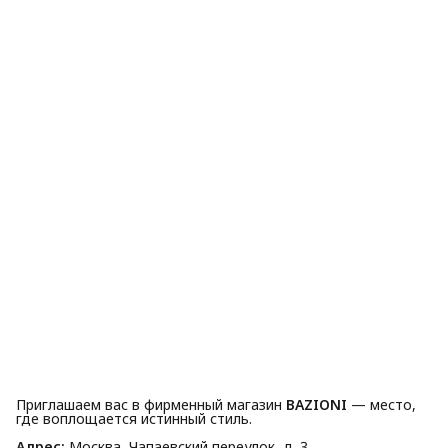
Приглашаем вас в фирменный магазин
BAZIONI
— место,
где воплощается истинный стиль.
Адрес:
Москва, Чапаевский переулок, д. 3