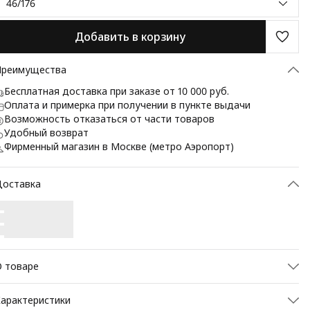
46/176
Добавить в корзину
Преимущества
Бесплатная доставка при заказе от 10 000 руб.
Оплата и примерка при получении в пункте выдачи
Возможность отказаться от части товаров
Удобный возврат
Фирменный магазин в Москве (метро Аэропорт)
Доставка
 товаре
лащ мужской утепленный классический полуприлегающего
арактеристики
илуэта из ткани с водоотталкивающей пропиткой, которая