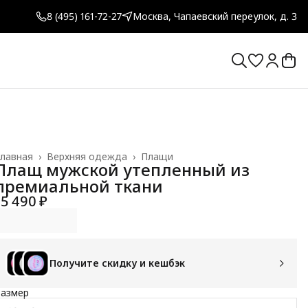
8 (495) 161-72-27
Москва, Чапаевский переулок, д. 3
лавная
›
Верхняя одежда
›
Плащи
Плащ мужской утепленный из
премиальной ткани
15 490 ₽
Получите скидку и кешбэк
Размер