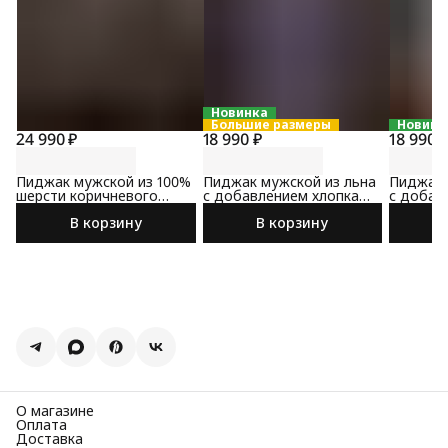
Новинка
Большие размеры
Новинк
24 990 ₽
18 990 ₽
18 990 
Пиджак мужской из 100%
Пиджак мужской из льна
Пиджак 
шерсти коричневого
с добавлением хлопка
с добав
цвета
сине-коричневого цвета
коричне
В корзину
В корзину
О магазине
Оплата
Доставка