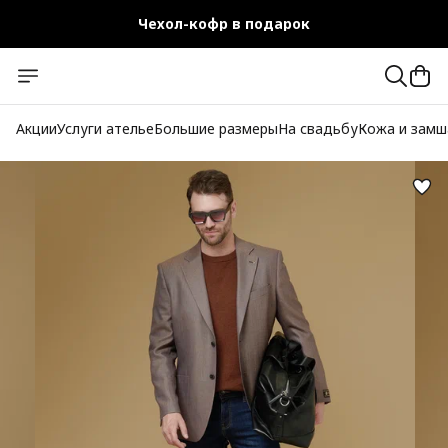
Чехол-кофр в подарок
Официальный магазин
Бесплатная доставка при заказе от 10 000 руб.
Акции
Услуги ателье
Большие размеры
На свадьбу
Кожа и замш