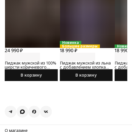
Новинка
Большие размеры
Новинк
24 990 ₽
18 990 ₽
18 990 
Пиджак мужской из 100%
Пиджак мужской из льна
Пиджак 
шерсти коричневого
с добавлением хлопка
с добав
цвета
сине-коричневого цвета
коричне
В корзину
В корзину
О магазине