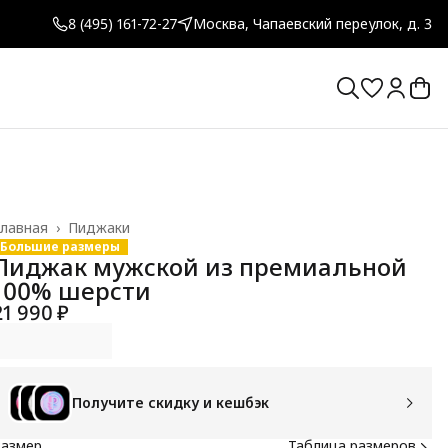
8 (495) 161-72-27
Москва, Чапаевский переулок, д. 3
лавная
›
Пиджаки
Большие размеры
Пиджак мужской из премиальной
100% шерсти
21 990 ₽
Получите скидку и кешбэк
Размер
Таблица размеров