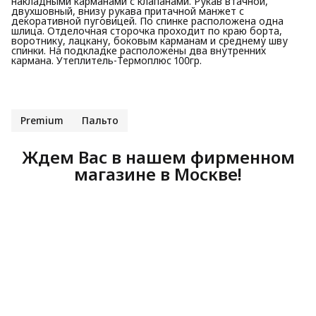
накладными карманами с клапанами. Рукав втачной,
двухшовный, внизу рукава притачной манжет с
декоративной пуговицей. По спинке расположена одна
шлица. Отделочная сторочка проходит по краю борта,
воротнику, лацкану, боковым карманам и среднему шву
спинки. На подкладке расположены два внутренних
кармана. Утеплитель-Термоплюс 100гр.
Premium
Пальто
Ждем Вас в нашем фирменном
магазине в Москве!