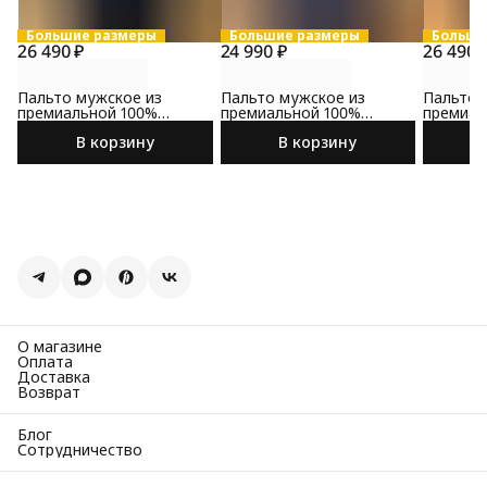
Большие размеры
Большие размеры
Больши
26 490 ₽
24 990 ₽
26 490 
Пальто мужское из
Пальто мужское из
Пальто 
премиальной 100%
премиальной 100%
премиал
шерсти
шерсти
шерсти
В корзину
В корзину
О магазине
Оплата
Доставка
Возврат
Блог
Сотрудничество