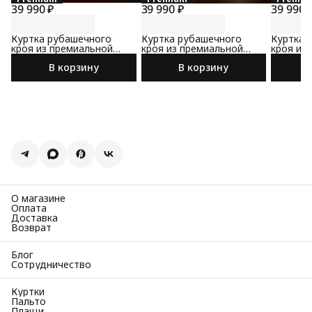
39 990 ₽
39 990 ₽
39 990 
Куртка рубашечного
Куртка рубашечного
Куртка 
кроя из премиальной
кроя из премиальной
кроя из
замши
замши
замши
В корзину
В корзину
О магазине
Оплата
Доставка
Возврат
Блог
Сотрудничество
Куртки
Пальто
Плащи