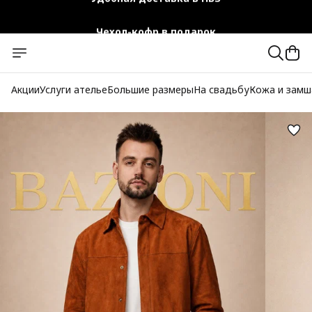
Чехол-кофр в подарок
Официальный магазин
Бесплатная доставка при заказе от 10 000 руб.
Акции
Услуги ателье
Большие размеры
На свадьбу
Кожа и замш