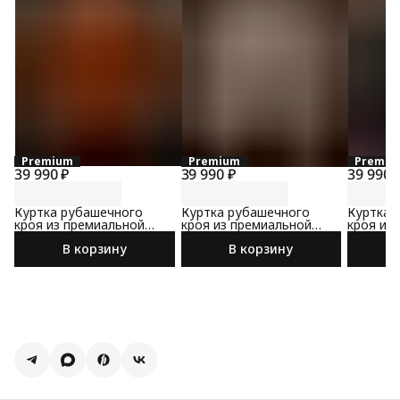
Premium
Premium
Premiu
39 990 ₽
39 990 ₽
39 990 
Куртка рубашечного
Куртка рубашечного
Куртка 
кроя из премиальной
кроя из премиальной
кроя из
замши
замши
замши
В корзину
В корзину