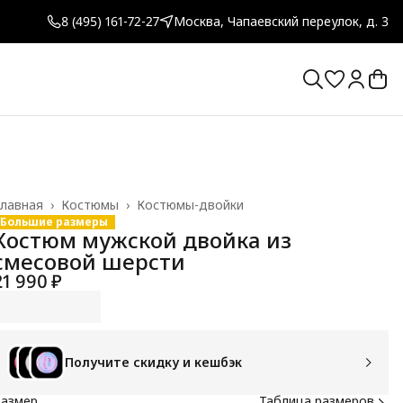
8 (495) 161-72-27
Москва, Чапаевский переулок, д. 3
лавная
›
Костюмы
›
Костюмы-двойки
Большие размеры
Костюм мужской двойка из
смесовой шерсти
21 990 ₽
Получите скидку и кешбэк
Размер
Таблица размеров