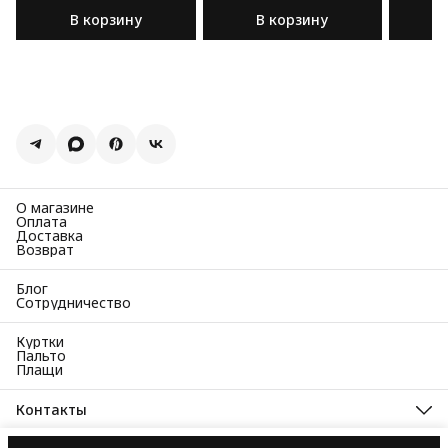
хлопка бежевого цвета
хлопка 
В корзину
В корзину
цвета
О магазине
Оплата
Доставка
Возврат
Блог
Сотрудничество
Куртки
Пальто
Плащи
Контакты
Адрес