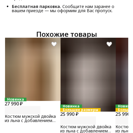
Бесплатная парковка.
Сообщите нам заранее о
вашем приезде — мы оформим для Вас пропуск.
Похожие товары
Новинка
27 990 ₽
Новинка
Новинк
Большие размеры
Больши
25 990 ₽
25 990 
Костюм мужской двойка
из льна с добавлением
хлопка бежевого цвета
Костюм мужской двойка
Костюм 
из льна с добавлением
из льна