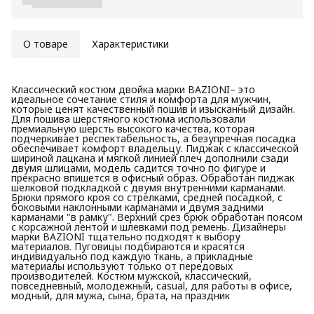
О товаре
Характеристики
Классический костюм двойка марки BAZIONI– это
идеальное сочетание стиля и комфорта для мужчин,
которые ценят качественный пошив и изысканный дизайн.
Для пошива шерстяного костюма использовали
премиальную шерсть высокого качества, которая
подчеркивает респектабельность, а безупречная посадка
обеспечивает комфорт владельцу. Пиджак с классической
шириной лацкана и мягкой линией плеч дополнили сзади
двумя шлицами, модель садится точно по фигуре и
прекрасно впишется в офисный образ. Обработан пиджак
шелковой подкладкой с двумя внутренними карманами.
Брюки прямого кроя со стрелками, средней посадкой, с
боковыми наклонными карманами и двумя задними
карманами "в рамку". Верхний срез брюк обработан поясом
с корсажной лентой и шлевками под ремень. Дизайнеры
марки BAZIONI тщательно подходят к выбору
материалов. Пуговицы подбираются и красятся
индивидуально под каждую ткань, а прикладные
материалы используют только от передовых
производителей. Костюм мужской, классический,
повседневный, молодежный, casual, для работы в офисе,
модный, для мужа, сына, брата, на праздник