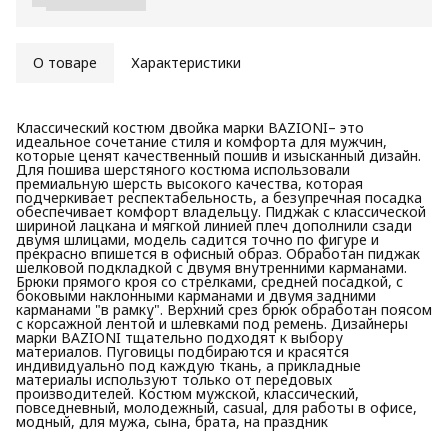
О товаре
Характеристики
Классический костюм двойка марки BAZIONI– это
идеальное сочетание стиля и комфорта для мужчин,
которые ценят качественный пошив и изысканный дизайн.
Для пошива шерстяного костюма использовали
премиальную шерсть высокого качества, которая
подчеркивает респектабельность, а безупречная посадка
обеспечивает комфорт владельцу. Пиджак с классической
шириной лацкана и мягкой линией плеч дополнили сзади
двумя шлицами, модель садится точно по фигуре и
прекрасно впишется в офисный образ. Обработан пиджак
шелковой подкладкой с двумя внутренними карманами.
Брюки прямого кроя со стрелками, средней посадкой, с
боковыми наклонными карманами и двумя задними
карманами "в рамку". Верхний срез брюк обработан поясом
с корсажной лентой и шлевками под ремень. Дизайнеры
марки BAZIONI тщательно подходят к выбору
материалов. Пуговицы подбираются и красятся
индивидуально под каждую ткань, а прикладные
материалы используют только от передовых
производителей. Костюм мужской, классический,
повседневный, молодежный, casual, для работы в офисе,
модный, для мужа, сына, брата, на праздник