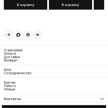
хлопка бежевого цвета
хлопка 
В корзину
В корзину
цвета
О магазине
Оплата
Доставка
Возврат
Блог
Сотрудничество
Куртки
Пальто
Плащи
Контакты
Адрес