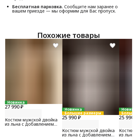
Бесплатная парковка.
Сообщите нам заранее о
вашем приезде — мы оформим для Вас пропуск.
Похожие товары
Новинка
27 990 ₽
Новинка
Новинк
Большие размеры
Больши
25 990 ₽
25 990 
Костюм мужской двойка
из льна с добавлением
хлопка бежевого цвета
Костюм мужской двойка
Костюм 
из льна с добавлением
из льна